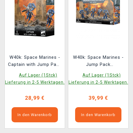
W40k: Space Marines -
W40k: Space Marines -
Captain with Jump Pack
Jump Pack
(1 Figur)
Intercessors (5 Figuren)
Auf Lager (1Stck)
Auf Lager (1Stck)
Lieferung in 2-5 Werktagen.
Lieferung in 2-5 Werktagen.
28,99 €
39,99 €
In den Warenkorb
In den Warenkorb