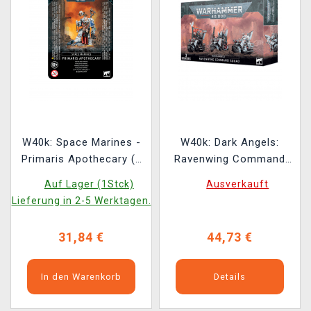
W40k: Space Marines -
W40k: Dark Angels:
Primaris Apothecary (1
Ravenwing Command
Figur)
Squad (3 Figuren)
Auf Lager (1Stck)
Ausverkauft
Lieferung in 2-5 Werktagen.
31,84 €
44,73 €
In den Warenkorb
Details