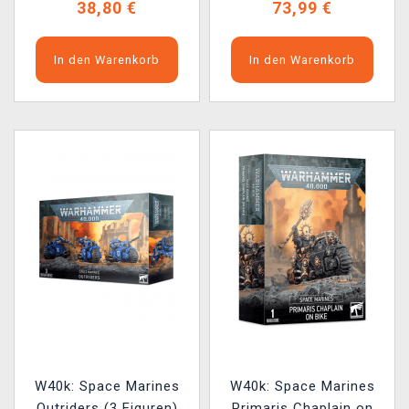
38,80 €
73,99 €
In den Warenkorb
In den Warenkorb
W40k: Space Marines
W40k: Space Marines
Outriders (3 Figuren)
Primaris Chaplain on