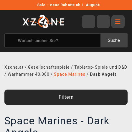
NEUE ANGEBOTE
Sale – neue Rabatte ab 1. August
›
ANGEBOTE
ALLE MARKEN
XZONE ORIGINALS
Suche
KLEIDUNG & ACCESSOIRES
MERCHANDISE
Xzone.at
/
Gesellschaftsspiele
/
Tabletop-Spiele und D&D
BÜCHER & COMICS
/
Warhammer 40,000
/
Space Marines
/
Dark Angels
BRETT- UND KARTENSPIELE
Filtern
BLOG
KONTAKT
Space Marines - Dark
VERSAND