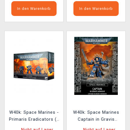
In den Warenkorb
In den Warenkorb
W40k: Space Marines -
W40k: Space Marines
Primaris Eradicators (3
Captain in Gravis
Figuren)
Armour (1 Figur)
Nicht auf Lager
Nicht auf Lager