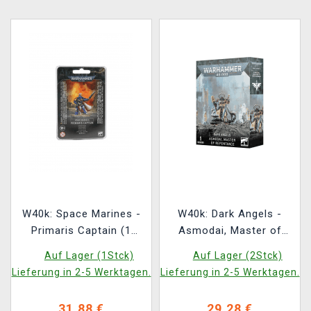
W40k: Space Marines -
W40k: Dark Angels -
Primaris Captain (1
Asmodai, Master of
Figur)
Repentance
Auf Lager (1Stck)
Auf Lager (2Stck)
Lieferung in 2-5 Werktagen.
Lieferung in 2-5 Werktagen.
31,88 €
29,28 €