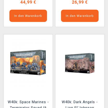
44,99 €
26,99 €
In den Warenkorb
In den Warenkorb
W40k: Space Marines -
W40k: Dark Angels -
Terminator Squad (6
Lion El'Johnson