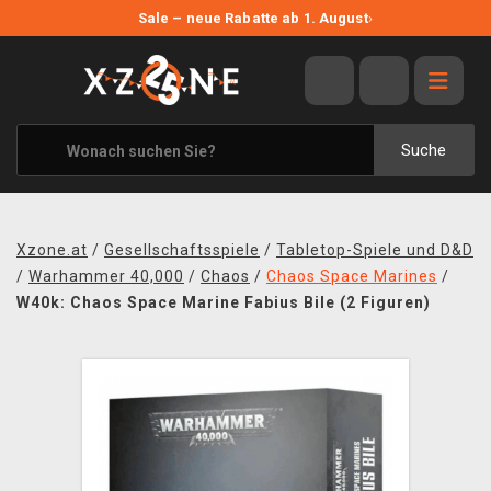
NEUE ANGEBOTE
Sale – neue Rabatte ab 1. August
›
ANGEBOTE
ALLE MARKEN
XZONE ORIGINALS
Suche
KLEIDUNG & ACCESSOIRES
MERCHANDISE
Xzone.at
/
Gesellschaftsspiele
/
Tabletop-Spiele und D&D
BÜCHER & COMICS
/
Warhammer 40,000
/
Chaos
/
Chaos Space Marines
/
W40k: Chaos Space Marine Fabius Bile (2 Figuren)
BRETT- UND KARTENSPIELE
BLOG
KONTAKT
VERSAND