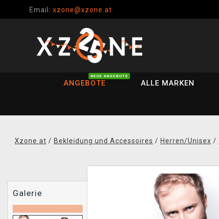
Email:
xzone@xzone.at
NEUE ANGEBOTE
ANGEBOTE
ALLE MARKEN
Xzone.at
/
Bekleidung und Accessoires
/
Herren/Unisex
/
Galerie