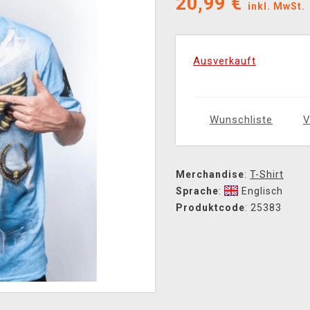
20,99
€
inkl. MwSt.
Ausverkauft
Wunschliste
V
Merchandise
:
T-Shirt
Sprache
:
Englisch
Produktcode
: 25383