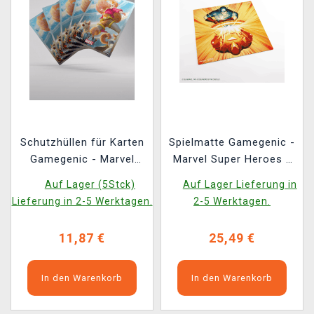
Schutzhüllen für Karten
Spielmatte Gamegenic -
Gamegenic - Marvel
Marvel Super Heroes -
Super Heroes -
Iron Man/Captain
Auf Lager (5Stck)
Auf Lager Lieferung in
Premium Double
America
Lieferung in 2-5 Werktagen.
2-5 Werktagen.
Sleeving GoNuts! (105
Stk.)
11,87 €
25,49 €
In den Warenkorb
In den Warenkorb