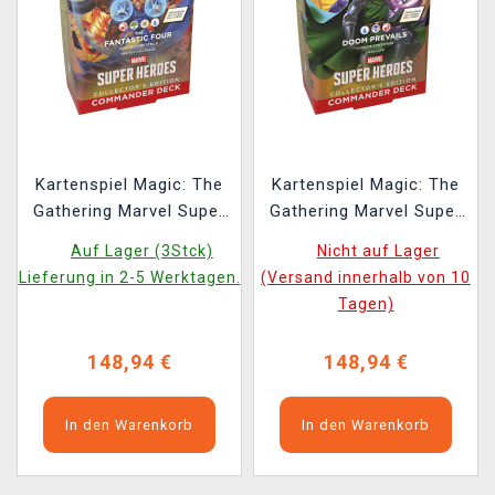
Kartenspiel Magic: The
Kartenspiel Magic: The
Gathering Marvel Super
Gathering Marvel Super
Heroes - Fantastic Four
Heroes - Doom Prevails
Auf Lager (3Stck)
Nicht auf Lager
Commander Deck
Commander Deck
Lieferung in 2-5 Werktagen.
(Versand innerhalb von 10
Collector's Edition
Collector's Edition
Tagen)
148,94 €
148,94 €
In den Warenkorb
In den Warenkorb