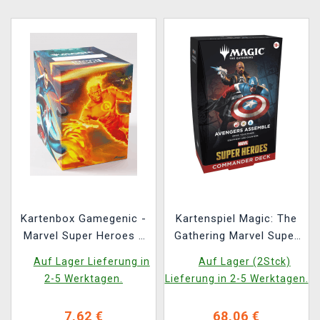
Kartenbox Gamegenic -
Kartenspiel Magic: The
Marvel Super Heroes -
Gathering Marvel Super
Soft Dynacrate 100+ XL
Heroes - Avengers
Auf Lager Lieferung in
Auf Lager (2Stck)
Sideloading The
Assemble Commander
2-5 Werktagen.
Lieferung in 2-5 Werktagen.
Fantastic Four
Deck
Unleashed
7,62 €
68,06 €