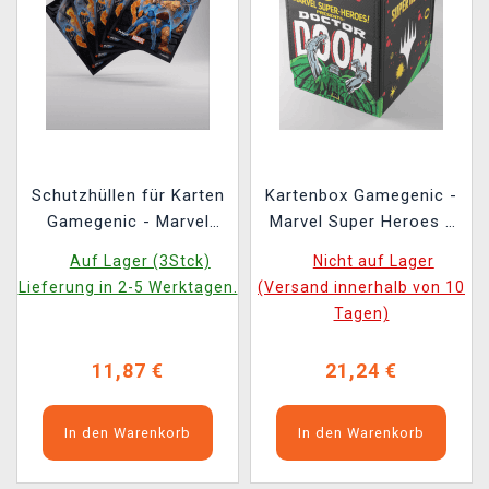
Schutzhüllen für Karten
Kartenbox Gamegenic -
Gamegenic - Marvel
Marvel Super Heroes -
Super Heroes -
Squire 100+ XL
Auf Lager (3Stck)
Nicht auf Lager
Premium Double
Convertible Doctor
Lieferung in 2-5 Werktagen.
(Versand innerhalb von 10
Sleeving The Fantastic
Doom
Tagen)
Four (105 Stk.)
11,87 €
21,24 €
In den Warenkorb
In den Warenkorb