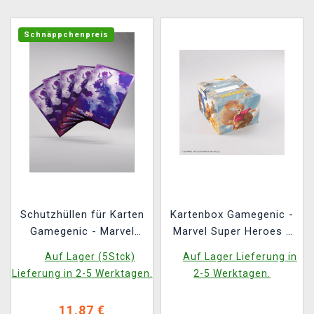
Schnäppchenpreis
Schutzhüllen für Karten
Kartenbox Gamegenic -
Gamegenic - Marvel
Marvel Super Heroes -
Super Heroes -
Soft Crate 100+ XL
Auf Lager (5Stck)
Auf Lager Lieferung in
Premium Double
Sideloading The
Lieferung in 2-5 Werktagen.
2-5 Werktagen.
Sleeving Galactus
Fantastic Four/Go Nuts!
Token (105 Stk.)
11,87 €