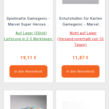
Spielmatte Gamegenic -
Schutzhüllen für Karten
Marvel Super Heroes -
Gamegenic - Marvel
Captian America,
Super Heroes -
Auf Lager (5Stck)
Nicht auf Lager
Super-Soldier
Premium Double
Lieferung in 2-5 Werktagen.
(Versand innerhalb von 10
Sleeving Loki/Doctor
Tagen)
Doom (105 Stk.)
19,11 €
11,87 €
In den Warenkorb
In den Warenkorb