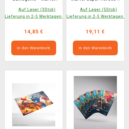
Super Heroes -
Iron Man, Master of
Auf Lager (3Stck)
Auf Lager (5Stck)
Premium Double
Machines
Lieferung in 2-5 Werktagen.
Lieferung in 2-5 Werktagen.
Sleeving Comic Burst
Black (105 Stk.)
14,85 €
19,11 €
In den Warenkorb
In den Warenkorb