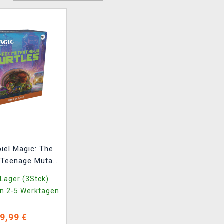
iel Magic: The
 Teenage Mutant
tles - Prerelease
Lager (3Stck)
Pack
in 2-5 Werktagen.
9,99 €