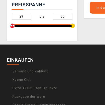
PREISSPANNE
In d
bis
EINKAUFEN
Versand und Zahlung
Xzone Club
Extra XZONE Bonuspunkte
Rückgabe der Ware