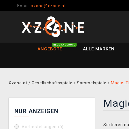
Email:
xzone@xzone.at
NEUE ANGEBOTE
ANGEBOTE
ALLE MARKEN
Xzone.at
/
Gesellschaftsspiele
/
Sammelspiele
/
Magic: T
Magic
NUR ANZEIGEN
Sortieren na
Vorbestellungen
(0)