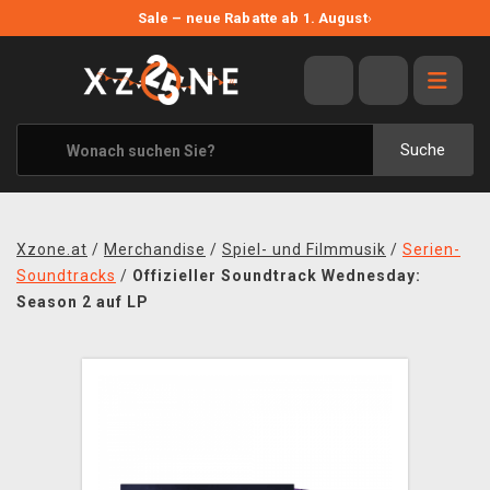
NEUE ANGEBOTE
Sale – neue Rabatte ab 1. August
›
ANGEBOTE
ALLE MARKEN
XZONE ORIGINALS
Suche
KLEIDUNG & ACCESSOIRES
MERCHANDISE
Xzone.at
/
Merchandise
/
Spiel- und Filmmusik
/
Serien-
BÜCHER & COMICS
Soundtracks
/
Offizieller Soundtrack Wednesday:
Season 2 auf LP
BRETT- UND KARTENSPIELE
BLOG
KONTAKT
VERSAND