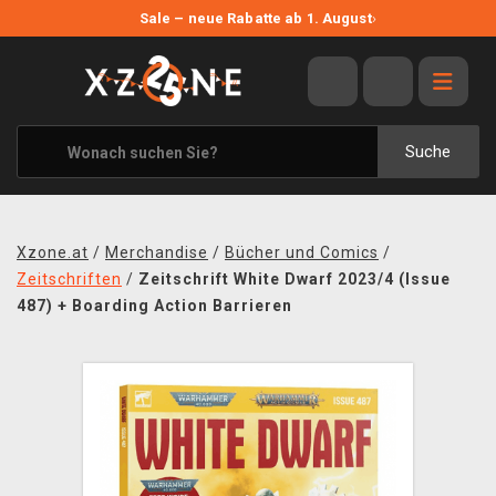
NEUE ANGEBOTE
Sale – neue Rabatte ab 1. August
›
ANGEBOTE
ALLE MARKEN
XZONE ORIGINALS
Suche
KLEIDUNG & ACCESSOIRES
MERCHANDISE
Xzone.at
/
Merchandise
/
Bücher und Comics
/
BÜCHER & COMICS
Zeitschriften
/
Zeitschrift White Dwarf 2023/4 (Issue
487) + Boarding Action Barrieren
BRETT- UND KARTENSPIELE
BLOG
KONTAKT
VERSAND