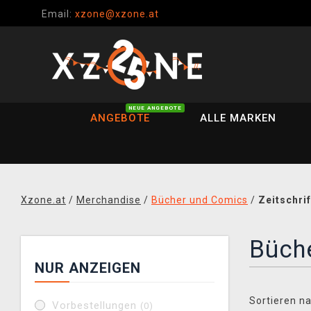
Email:
xzone@xzone.at
NEUE ANGEBOTE
ANGEBOTE
ALLE MARKEN
Xzone.at
/
Merchandise
/
Bücher und Comics
/
Zeitschri
Büche
NUR ANZEIGEN
Sortieren na
Vorbestellungen
(0)