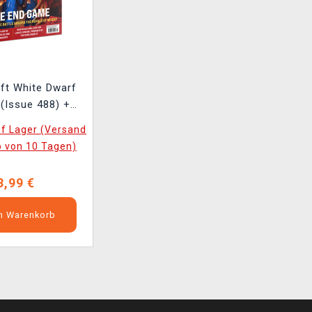
ift White Dwarf
(Issue 488) +
ding Action
uf Lager (Versand
kturfliesen
b von 10 Tagen)
8,99 €
en Warenkorb