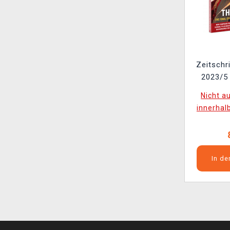
Zeitschr
2023/5 
Boar
Nicht a
Stru
innerhal
In d