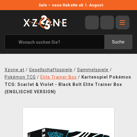
NEUE ANGEBOTE
Sale – neue Rabatte ab 1. August
›
ANGEBOTE
ALLE MARKEN
XZONE ORIGINALS
Suche
KLEIDUNG & ACCESSOIRES
MERCHANDISE
Xzone.at
/
Gesellschaftsspiele
/
Sammelspiele
/
BÜCHER & COMICS
Pokémon TCG
/
Elite Trainer Box
/
Kartenspiel Pokémon
TCG: Scarlet & Violet - Black Bolt Elite Trainer Box
BRETT- UND KARTENSPIELE
(ENGLISCHE VERSION)
BLOG
KONTAKT
VERSAND