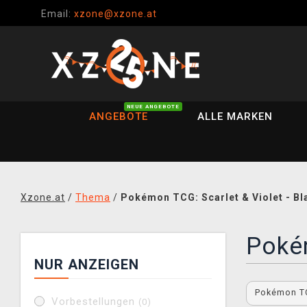
Email:
xzone@xzone.at
NEUE ANGEBOTE
ANGEBOTE
ALLE MARKEN
Xzone.at
/
Thema
/
Pokémon TCG: Scarlet & Violet - Bla
Pokém
NUR ANZEIGEN
Pokémon TCG
Vorbestellungen
(0)