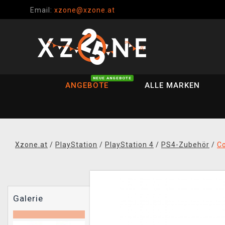
Email:
xzone@xzone.at
NEUE ANGEBOTE
ANGEBOTE
ALLE MARKEN
Xzone.at
/
PlayStation
/
PlayStation 4
/
PS4-Zubehör
/
Co
Galerie