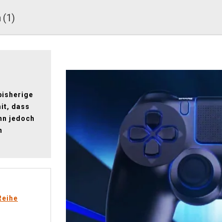
 (1)
bisherige
it, dass
hn jedoch
n
Reihe