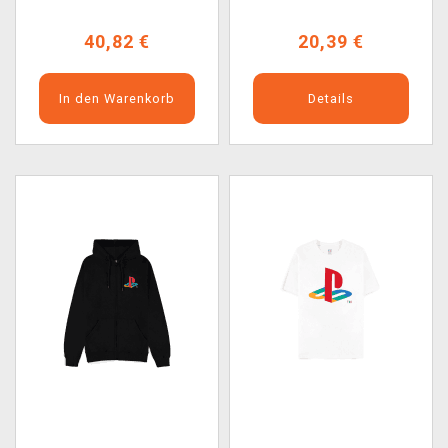
40,82 €
20,39 €
In den Warenkorb
Details