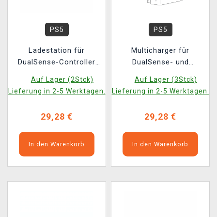
PS5
PS5
Ladestation für
Multicharger für
DualSense-Controller
DualSense- und
und PlayStation Portal -
DualSense Edge-
Auf Lager (2Stck)
Auf Lager (3Stck)
PS5 Triple Charger
Controller (PlayStation
Lieferung in 2-5 Werktagen.
Lieferung in 2-5 Werktagen.
5 Slim)
29,28 €
29,28 €
In den Warenkorb
In den Warenkorb