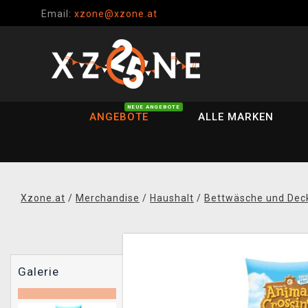
Email:
xzone@xzone.at
NEUE ANGEBOTE
ANGEBOTE
ALLE MARKEN
Xzone.at
/
Merchandise
/
Haushalt
/
Bettwäsche und Dec
Galerie