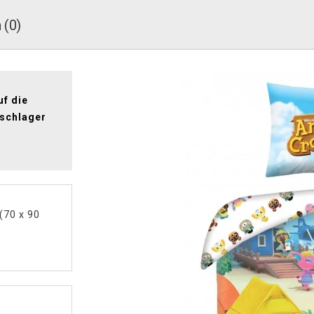
 (0)
uf die
eschlager
(70 x 90