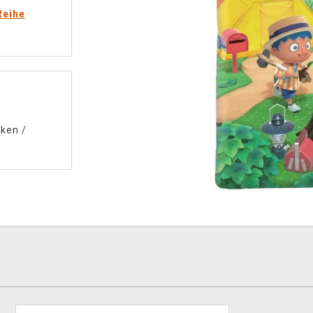
Reihe
cken
/