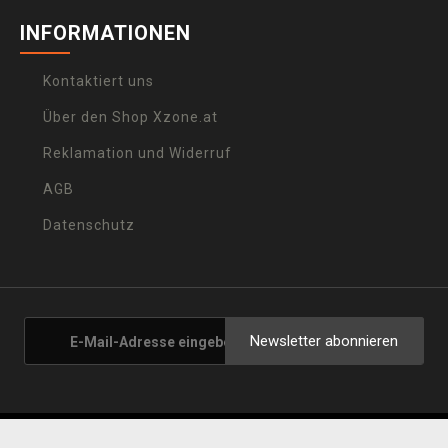
INFORMATIONEN
Kontaktiert uns
Über den Shop Xzone.at
Reklamation und Widerruf
AGB
Datenschutz
Newsletter abonnieren
 - 2026 Xzone.at |
Cookie-Einstellungen anpassen
|
Unsere