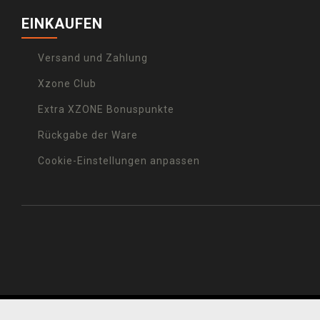
EINKAUFEN
Versand und Zahlung
Xzone Club
Extra XZONE Bonuspunkte
Rückgabe der Ware
Cookie-Einstellungen anpassen
© 2001