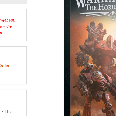
engebaut.
wir die
n.
Reihe
D
/
The