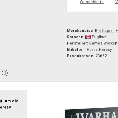
Wunschliste
V
Merchandise
:
Brettspiel
,
F
Sprache
:
Englisch
Hersteller
:
Games Worksh
Etiketten
:
Horus Heresy
Produktcode
: 73652
 (0)
gt, um die
Heresy