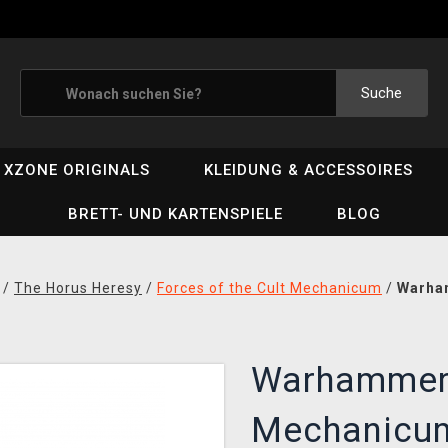
Suche
XZONE ORIGINALS
KLEIDUNG & ACCESSOIRES
BRETT- UND KARTENSPIELE
BLOG
/
The Horus Heresy
/
Forces of the Cult Mechanicum
/
Warham
Warhammer:
Mechanicum