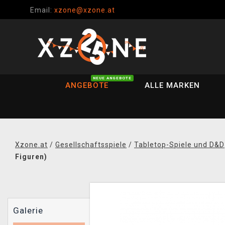
Email:
xzone@xzone.at
NEUE ANGEBOTE
ANGEBOTE
ALLE MARKEN
Xzone.at
/
Gesellschaftsspiele
/
Tabletop-Spiele und D&D
Figuren)
Galerie