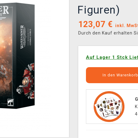
Figuren)
123,07
€
inkl. MwS
Durch den Kauf erhalten S
Auf Lager 1 Stck Lie
In den Warenkor
G
K
4