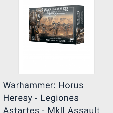
XZONE CLUB
Warhammer: Horus
Heresy - Legiones
Astartes - MkII Assault