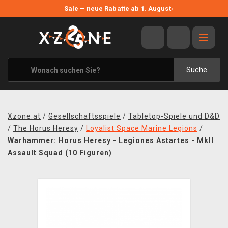
NEUE ANGEBOTE
Sale – neue Rabatte ab 1. August
›
ANGEBOTE
ALLE MARKEN
XZONE ORIGINALS
Suche
KLEIDUNG & ACCESSOIRES
MERCHANDISE
Xzone.at
/
Gesellschaftsspiele
/
Tabletop-Spiele und D&D
BÜCHER & COMICS
/
The Horus Heresy
/
Loyalist Space Marine Legions
/
Warhammer: Horus Heresy - Legiones Astartes - MkII
BRETT- UND KARTENSPIELE
Assault Squad (10 Figuren)
BLOG
KONTAKT
VERSAND