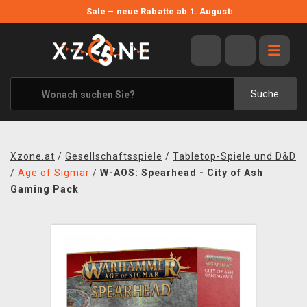
NEUE ANGEBOTE
Sale – neue Rabatte ab 1. August
›
ANGEBOTE
ALLE MARKEN
XZONE ORIGINALS
Suche
KLEIDUNG & ACCESSOIRES
MERCHANDISE
Xzone.at
/
Gesellschaftsspiele
/
Tabletop-Spiele und D&D
BÜCHER & COMICS
/
Age of Sigmar
/
W-AOS: Spearhead - City of Ash
Gaming Pack
BRETT- UND KARTENSPIELE
BLOG
KONTAKT
VERSAND