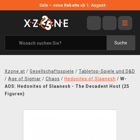
NEUE ANGEBOTE
Sale – neue Rabatte ab 1. August
›
ANGEBOTE
ALLE MARKEN
XZONE ORIGINALS
Suche
KLEIDUNG & ACCESSOIRES
MERCHANDISE
Xzone.at
/
Gesellschaftsspiele
/
Tabletop-Spiele und D&D
BÜCHER & COMICS
/
Age of Sigmar
/
Chaos
/
Hedonites of Slaanesh
/
W-
AOS: Hedonites of Slaanesh - The Decadent Host (25
BRETT- UND KARTENSPIELE
Figuren)
BLOG
KONTAKT
VERSAND