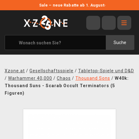
NEUE ANGEBOTE
Sale – neue Rabatte ab 1. August
›
ANGEBOTE
ALLE MARKEN
XZONE ORIGINALS
Suche
KLEIDUNG & ACCESSOIRES
MERCHANDISE
Xzone.at
/
Gesellschaftsspiele
/
Tabletop-Spiele und D&D
BÜCHER & COMICS
/
Warhammer 40,000
/
Chaos
/
Thousand Sons
/
W40k:
Thousand Suns - Scarab Occult Terminators (5
BRETT- UND KARTENSPIELE
Figuren)
BLOG
KONTAKT
VERSAND