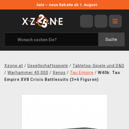
NEUE ANGEBOTE
Sale – neue Rabatte ab 1. August
›
ANGEBOTE
ALLE MARKEN
XZONE ORIGINALS
Suche
KLEIDUNG & ACCESSOIRES
MERCHANDISE
Xzone.at
/
Gesellschaftsspiele
/
Tabletop-Spiele und D&D
BÜCHER & COMICS
/
Warhammer 40,000
/
Xenos
/
Tau Empire
/
W40k: Tau
Empire XV8 Crisis Battlesuits (3+6 Figuren)
BRETT- UND KARTENSPIELE
BLOG
KONTAKT
VERSAND