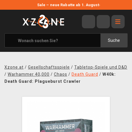
NEUE ANGEBOTE
Sale – neue Rabatte ab 1. August
›
ANGEBOTE
ALLE MARKEN
XZONE ORIGINALS
Suche
KLEIDUNG & ACCESSOIRES
MERCHANDISE
Xzone.at
/
Gesellschaftsspiele
/
Tabletop-Spiele und D&D
BÜCHER & COMICS
/
Warhammer 40,000
/
Chaos
/
Death Guard
/
W40k:
Death Guard: Plagueburst Crawler
BRETT- UND KARTENSPIELE
BLOG
KONTAKT
VERSAND