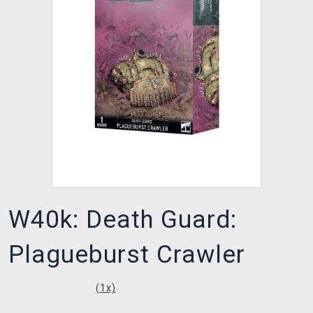
XZONE CLUB
W40k: Death Guard:
Plagueburst Crawler
(
1
x)