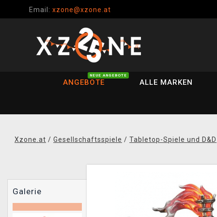
Email:
xzone@xzone.at
NEUE ANGEBOTE
ANGEBOTE
ALLE MARKEN
Xzone.at
/
Gesellschaftsspiele
/
Tabletop-Spiele und D&D
Galerie