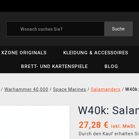
Suche
XZONE ORIGINALS
KLEIDUNG & ACCESSOIRES
BRETT- UND KARTENSPIELE
BLOG
/
Warhammer 40,000
/
Space Marines
/
Salamanders
/
W40k:
W40k: Sala
27,28
€
inkl. MwSt.
Durch den Kauf erhalten S