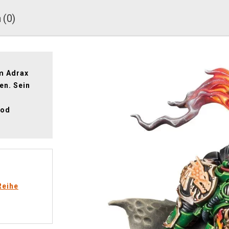
 (0)
um Adrax
en. Sein
Tod
Reihe