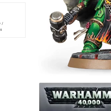
D
/
rs