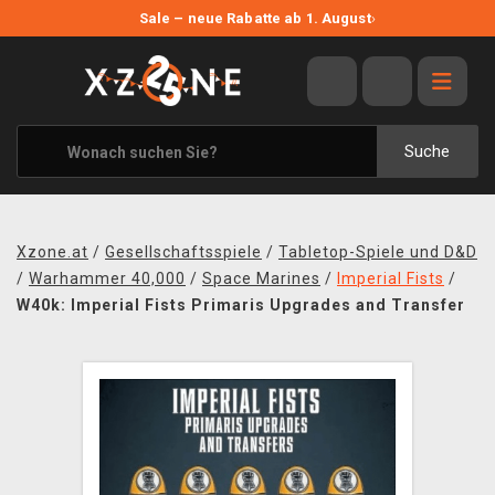
NEUE ANGEBOTE
Sale – neue Rabatte ab 1. August
›
ANGEBOTE
ALLE MARKEN
XZONE ORIGINALS
Suche
KLEIDUNG & ACCESSOIRES
MERCHANDISE
Xzone.at
/
Gesellschaftsspiele
/
Tabletop-Spiele und D&D
BÜCHER & COMICS
/
Warhammer 40,000
/
Space Marines
/
Imperial Fists
/
W40k: Imperial Fists Primaris Upgrades and Transfer
BRETT- UND KARTENSPIELE
BLOG
KONTAKT
VERSAND