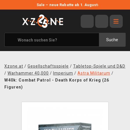
NEUE ANGEBOTE
Sale – neue Rabatte ab 1. August
›
ANGEBOTE
ALLE MARKEN
XZONE ORIGINALS
Suche
KLEIDUNG & ACCESSOIRES
MERCHANDISE
Xzone.at
/
Gesellschaftsspiele
/
Tabletop-Spiele und D&D
BÜCHER & COMICS
/
Warhammer 40,000
/
Imperium
/
Astra Militarum
/
W40k: Combat Patrol - Death Korps of Krieg (26
BRETT- UND KARTENSPIELE
Figuren)
BLOG
KONTAKT
VERSAND