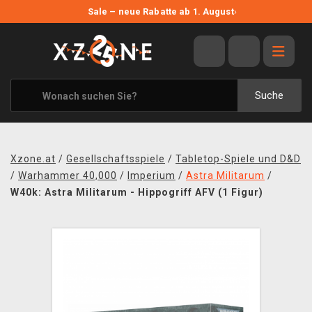
NEUE ANGEBOTE
Sale – neue Rabatte ab 1. August
›
ANGEBOTE
ALLE MARKEN
XZONE ORIGINALS
Suche
KLEIDUNG & ACCESSOIRES
MERCHANDISE
Xzone.at
/
Gesellschaftsspiele
/
Tabletop-Spiele und D&D
BÜCHER & COMICS
/
Warhammer 40,000
/
Imperium
/
Astra Militarum
/
W40k: Astra Militarum - Hippogriff AFV (1 Figur)
BRETT- UND KARTENSPIELE
BLOG
KONTAKT
VERSAND