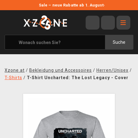
NEUE ANGEBOTE
Sale – neue Rabatte ab 1. August
›
ANGEBOTE
ALLE MARKEN
XZONE ORIGINALS
Suche
KLEIDUNG & ACCESSOIRES
MERCHANDISE
Xzone.at
/
Bekleidung und Accessoires
/
Herren/Unisex
/
BÜCHER & COMICS
T-Shirts
/
T-Shirt Uncharted: The Lost Legacy - Cover
BRETT- UND KARTENSPIELE
BLOG
KONTAKT
VERSAND