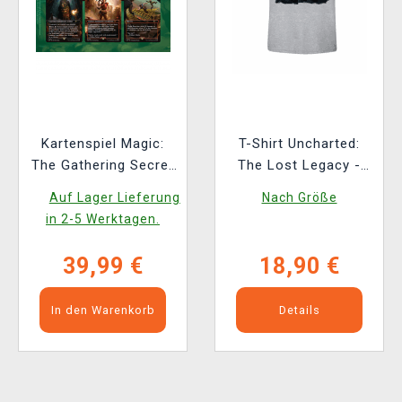
Kartenspiel Magic:
T-Shirt Uncharted:
The Gathering Secret
The Lost Legacy -
Lair x Uncharted
Cover
Auf Lager Lieferung
Nach Größe
(ENGLISCHE
in 2-5 Werktagen.
VERSION)
39,99 €
18,90 €
In den Warenkorb
Details