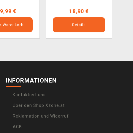
9,99 €
18,90 €
en Warenkorb
Details
INFORMATIONEN
Kontaktiert uns
Über den Shop Xzone.at
Reklamation und Widerruf
AGB