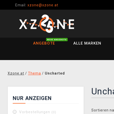
Email:
xzone@xzone.at
NEUE ANGEBOTE
ANGEBOTE
ALLE MARKEN
Xzone.at
/
Thema
/
Uncharted
Unch
NUR ANZEIGEN
Sortieren na
Vorbestellungen
(0)