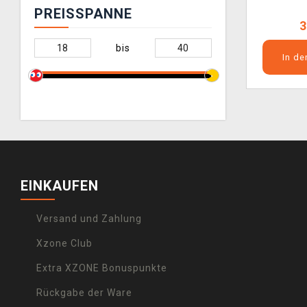
PREISSPANNE
3
bis
In d
EINKAUFEN
Versand und Zahlung
Xzone Club
Extra XZONE Bonuspunkte
Rückgabe der Ware