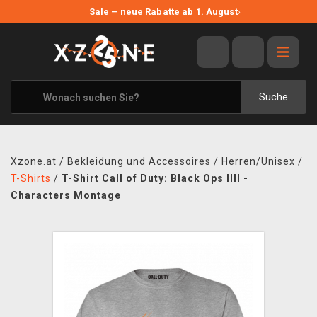
NEUE ANGEBOTE
Sale – neue Rabatte ab 1. August
›
ANGEBOTE
ALLE MARKEN
XZONE ORIGINALS
Suche
KLEIDUNG & ACCESSOIRES
MERCHANDISE
Xzone.at
/
Bekleidung und Accessoires
/
Herren/Unisex
/
BÜCHER & COMICS
T-Shirts
/
T-Shirt Call of Duty: Black Ops IIII -
Characters Montage
BRETT- UND KARTENSPIELE
BLOG
KONTAKT
VERSAND