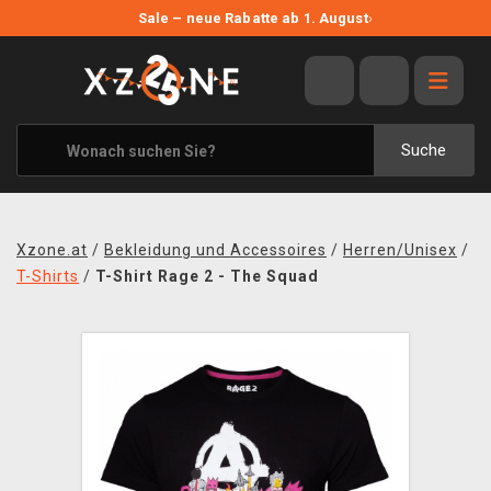
NEUE ANGEBOTE
Sale – neue Rabatte ab 1. August
›
ANGEBOTE
ALLE MARKEN
XZONE ORIGINALS
Suche
KLEIDUNG & ACCESSOIRES
MERCHANDISE
Xzone.at
/
Bekleidung und Accessoires
/
Herren/Unisex
/
BÜCHER & COMICS
T-Shirts
/
T-Shirt Rage 2 - The Squad
BRETT- UND KARTENSPIELE
BLOG
KONTAKT
VERSAND