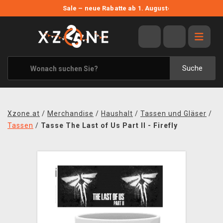
NEUE ANGEBOTE
Sale – neue Rabatte ab 1. August
›
ANGEBOTE
ALLE MARKEN
XZONE ORIGINALS
Suche
KLEIDUNG & ACCESSOIRES
MERCHANDISE
Xzone.at
/
Merchandise
/
Haushalt
/
Tassen und Gläser
/
BÜCHER & COMICS
Tassen
/
Tasse The Last of Us Part II - Firefly
BRETT- UND KARTENSPIELE
BLOG
KONTAKT
VERSAND