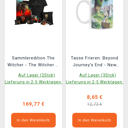
Sammleredition The
Tasse Frieren: Beyond
Witcher - The Witcher 3:
Journey's End - New
Wild Hunt Anniversary
Hero Party
Auf Lager (2Stck)
Auf Lager (3Stck)
Monster Slayer Kit
Lieferung in 2-5 Werktagen.
Lieferung in 2-5 Werktagen.
8,65 €
169,77 €
12,73 €
In den Warenkorb
In den Warenkorb