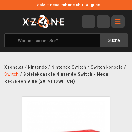
NEUE ANGEBOTE
Sale – neue Rabatte ab 1. August
›
ANGEBOTE
ALLE MARKEN
XZONE ORIGINALS
Suche
KLEIDUNG & ACCESSOIRES
MERCHANDISE
Xzone.at
/
Nintendo
/
Nintendo Switch
/
Switch konsole
/
BÜCHER & COMICS
Switch
/
Spielekonsole Nintendo Switch - Neon
Red/Neon Blue (2019) (SWITCH)
BRETT- UND KARTENSPIELE
BLOG
KONTAKT
VERSAND