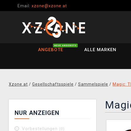
Email:
xzone@xzone.at
NEUE ANGEBOTE
ANGEBOTE
ALLE MARKEN
Xzone.at
/
Gesellschaftsspiele
/
Sammelspiele
/
Magic: T
Magic
NUR ANZEIGEN
Vorbestellungen
(0)