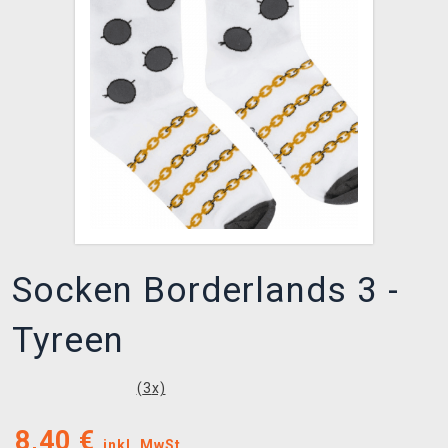
XZONE CLUB
Socken Borderlands 3 -
Tyreen
(
3
x)
8,40
€
inkl. MwSt.