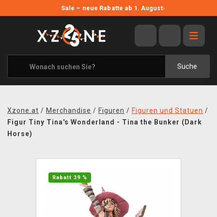
NEUE ANGEBOTE
Sale – neue Rabatte ab 1. August
›
ANGEBOTE
ALLE MARKEN
XZONE ORIGINALS
Suche
KLEIDUNG & ACCESSOIRES
MERCHANDISE
Xzone.at
/
Merchandise
/
Figuren
/
Figuren und Statuen
/
BÜCHER & COMICS
Figur Tiny Tina's Wonderland - Tina the Bunker (Dark
Horse)
BRETT- UND KARTENSPIELE
BLOG
Rabatt 39 %
KONTAKT
VERSAND