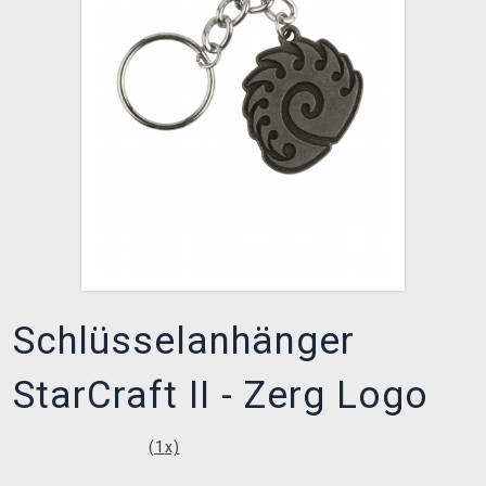
XZONE CLUB
Schlüsselanhänger
StarCraft II - Zerg Logo
(
1
x)