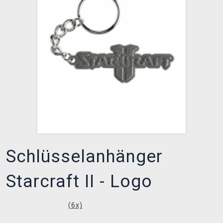
XZONE CLUB
Schlüsselanhänger
Starcraft II - Logo
(
6
x)