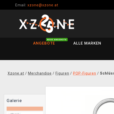
Email:
xzone@xzone.at
NEUE ANGEBOTE
ANGEBOTE
ALLE MARKEN
Xzone.at
/
Merchandise
/
Figuren
/
POP-Figuren
/
Schlüs
Galerie