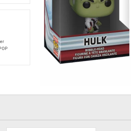
er
 POP