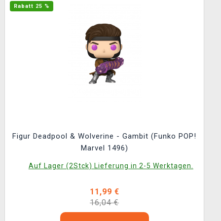
Rabatt 25 %
Figur Deadpool & Wolverine - Gambit (Funko POP!
Marvel 1496)
Auf Lager (2Stck) Lieferung in 2-5 Werktagen.
11,99 €
16,04 €