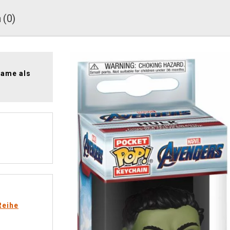
 (0)
game als
Reihe