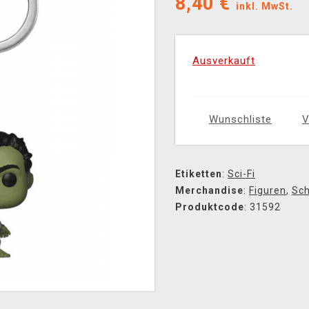
8,40
€
inkl. MwSt.
Ausverkauft
Wunschliste
V
Etiketten
:
Sci-Fi
Merchandise
:
Figuren
,
Sch
Produktcode
: 31592