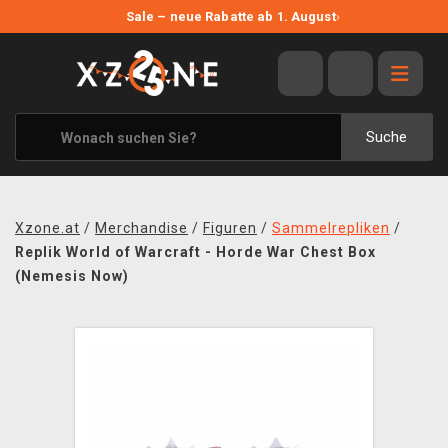
NEUE ANGEBOTE
Sale – neue Rabatte ab 1. August
›
ANGEBOTE
ALLE MARKEN
XZONE ORIGINALS
Suche
KLEIDUNG & ACCESSOIRES
MERCHANDISE
Xzone.at
/
Merchandise
/
Figuren
/
Sammelrepliken
/
BÜCHER & COMICS
Replik World of Warcraft - Horde War Chest Box
(Nemesis Now)
BRETT- UND KARTENSPIELE
BLOG
KONTAKT
VERSAND