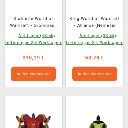
Statuette World of
Krug World of Warcraft
Warcraft - Grommash
- Alliance (Nemesis
Hellscream 1/10 (31
Now)
Auf Lager (4Stck)
Auf Lager (3Stck)
cm) (HEX Collectibles)
Lieferung in 2-5 Werktagen.
Lieferung in 2-5 Werktagen.
310,19 €
63,78 €
In den Warenkorb
In den Warenkorb