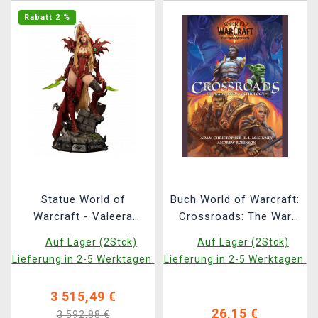
Rabatt 2 %
Statue World of
Buch World of Warcraft:
Warcraft - Valeera
Crossroads: The War
Sanguinar Statue 1/3
Within Anthology ENG
Auf Lager (2Stck)
Auf Lager (2Stck)
(Infinity Studio)
Lieferung in 2-5 Werktagen.
Lieferung in 2-5 Werktagen.
3 515,49 €
26,15 €
3 592,88 €