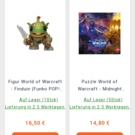
Figur World of Warcraft
Puzzle World of
- Finduin (Funko POP!
Warcraft - Midnight
Games 1224)
Against the Void (Good
Auf Lager (1Stck)
Auf Lager (5Stck)
Loot)
Lieferung in 2-5 Werktagen.
Lieferung in 2-5 Werktagen.
16,50 €
14,80 €