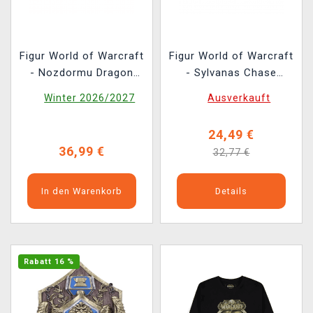
Figur World of Warcraft
Figur World of Warcraft
- Nozdormu Dragon
- Sylvanas Chase
Form (Youtooz World
(Funko POP! Games
Winter 2026/2027
Ausverkauft
of Warcraft 2)
990)
24,49 €
36,99 €
32,77 €
In den Warenkorb
Details
Rabatt 16 %