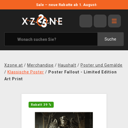
NEUE ANGEBOTE
Sale – neue Rabatte ab 1. August
›
ANGEBOTE
ALLE MARKEN
XZONE ORIGINALS
Suche
KLEIDUNG & ACCESSOIRES
MERCHANDISE
Xzone.at
/
Merchandise
/
Haushalt
/
Poster und Gemälde
BÜCHER & COMICS
/
Klassische Poster
/
Poster Fallout - Limited Edition
Art Print
BRETT- UND KARTENSPIELE
BLOG
Rabatt 39 %
KONTAKT
VERSAND