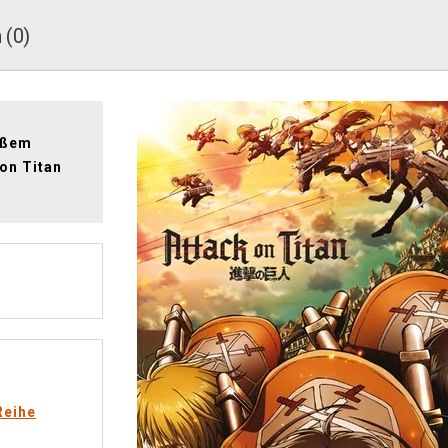
 (0)
oßem
on Titan
Reihe