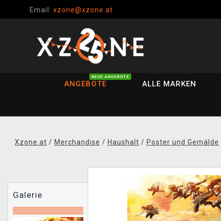
Email:
xzone@xzone.at
NEUE ANGEBOTE
ANGEBOTE
ALLE MARKEN
Xzone.at
/
Merchandise
/
Haushalt
/
Poster und Gemälde
Galerie