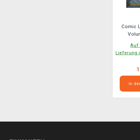
Comic L
Volu
Auf 
Lieferung 
1
In d