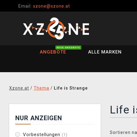
Email:
xzone@xzone.at
NEUE ANGEBOTE
ANGEBOTE
ALLE MARKEN
Xzone.at
/
Thema
/
Life is Strange
Life 
NUR ANZEIGEN
Sortieren na
Vorbestellungen
(1)