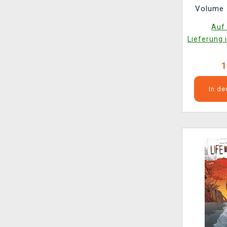
Volume 5
Time:
Auf 
Lieferung 
1
In d