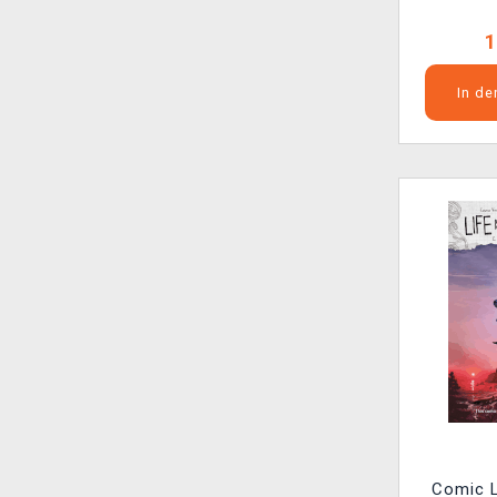
1
In d
Comic L