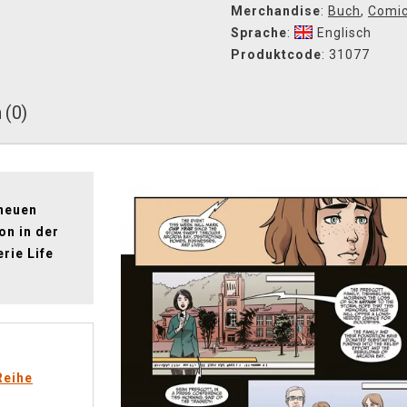
Merchandise
:
Buch
,
Comi
Sprache
:
Englisch
Produktcode
: 31077
 (0)
 neuen
on in der
rie Life
Reihe