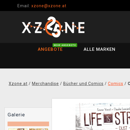
Email:
xzone@xzone.at
NEUE ANGEBOTE
ANGEBOTE
ALLE MARKEN
Xzone.at
/
Merchandise
/
Bücher und Comics
/
Comics
/
C
Galerie