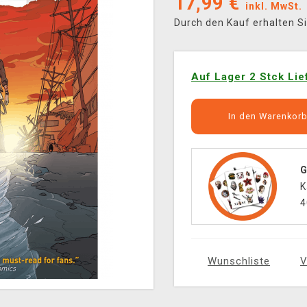
17,99
€
inkl. MwSt.
Durch den Kauf erhalten S
Auf Lager 2 Stck Lie
In den Warenkor
G
K
4
Wunschliste
V