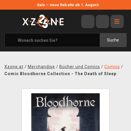
NEUE ANGEBOTE
Sale – neue Rabatte ab 1. August
›
ANGEBOTE
ALLE MARKEN
XZONE ORIGINALS
Suche
KLEIDUNG & ACCESSOIRES
MERCHANDISE
Xzone.at
/
Merchandise
/
Bücher und Comics
/
Comics
/
BÜCHER & COMICS
Comic Bloodborne Collection - The Death of Sleep
BRETT- UND KARTENSPIELE
BLOG
KONTAKT
VERSAND