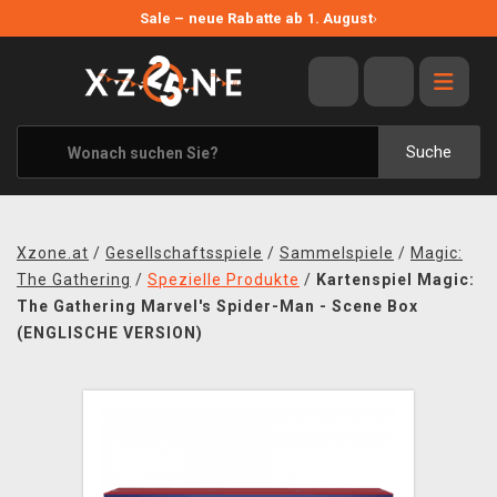
NEUE ANGEBOTE
Sale – neue Rabatte ab 1. August
›
ANGEBOTE
ALLE MARKEN
XZONE ORIGINALS
Suche
KLEIDUNG & ACCESSOIRES
MERCHANDISE
Xzone.at
/
Gesellschaftsspiele
/
Sammelspiele
/
Magic:
BÜCHER & COMICS
The Gathering
/
Spezielle Produkte
/
Kartenspiel Magic:
The Gathering Marvel's Spider-Man - Scene Box
BRETT- UND KARTENSPIELE
(ENGLISCHE VERSION)
BLOG
KONTAKT
VERSAND