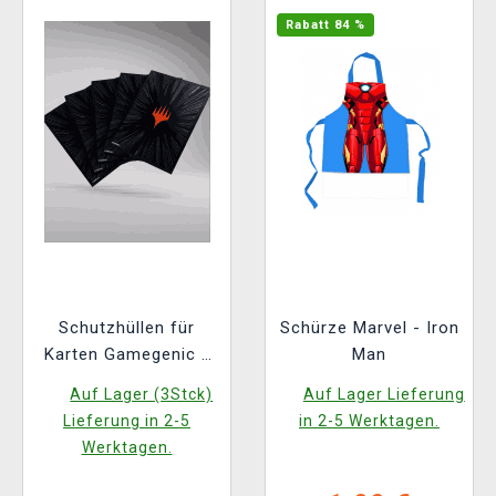
Rabatt 84 %
Schutzhüllen für
Schürze Marvel - Iron
Karten Gamegenic -
Man
Marvel Super Heroes
Auf Lager (3Stck)
Auf Lager Lieferung
- Premium Double
Lieferung in 2-5
in 2-5 Werktagen.
Sleeving Comic Burst
Werktagen.
Black (105 Stk.)