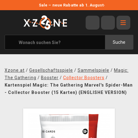
NEUE ANGEBOTE
Sale – neue Rabatte ab 1. August
›
ANGEBOTE
ALLE MARKEN
XZONE ORIGINALS
Suche
KLEIDUNG & ACCESSOIRES
MERCHANDISE
Xzone.at
/
Gesellschaftsspiele
/
Sammelspiele
/
Magic:
BÜCHER & COMICS
The Gathering
/
Booster
/
Collector Boosters
/
Kartenspiel Magic: The Gathering Marvel's Spider-Man
BRETT- UND KARTENSPIELE
- Collector Booster (15 Karten) (ENGLISHE VERSION)
BLOG
KONTAKT
VERSAND