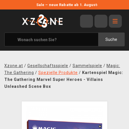
NEUE ANGEBOTE
Sale – neue Rabatte ab 1. August
›
ANGEBOTE
ALLE MARKEN
XZONE ORIGINALS
Suche
KLEIDUNG & ACCESSOIRES
MERCHANDISE
Xzone.at
/
Gesellschaftsspiele
/
Sammelspiele
/
Magic:
BÜCHER & COMICS
The Gathering
/
Spezielle Produkte
/
Kartenspiel Magic:
The Gathering Marvel Super Heroes - Villains
BRETT- UND KARTENSPIELE
Unleashed Scene Box
BLOG
KONTAKT
VERSAND