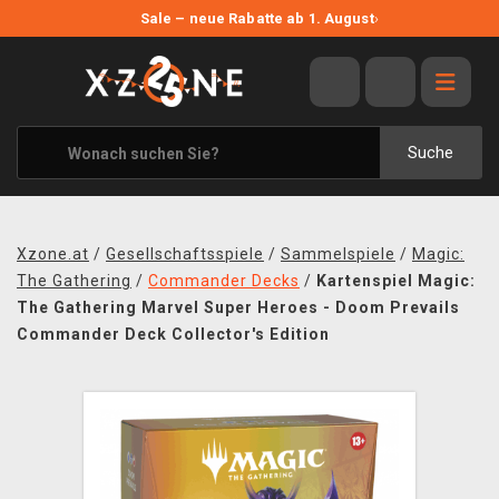
NEUE ANGEBOTE
Sale – neue Rabatte ab 1. August
›
ANGEBOTE
ALLE MARKEN
XZONE ORIGINALS
Suche
KLEIDUNG & ACCESSOIRES
MERCHANDISE
Xzone.at
/
Gesellschaftsspiele
/
Sammelspiele
/
Magic:
BÜCHER & COMICS
The Gathering
/
Commander Decks
/
Kartenspiel Magic:
The Gathering Marvel Super Heroes - Doom Prevails
BRETT- UND KARTENSPIELE
Commander Deck Collector's Edition
BLOG
KONTAKT
VERSAND