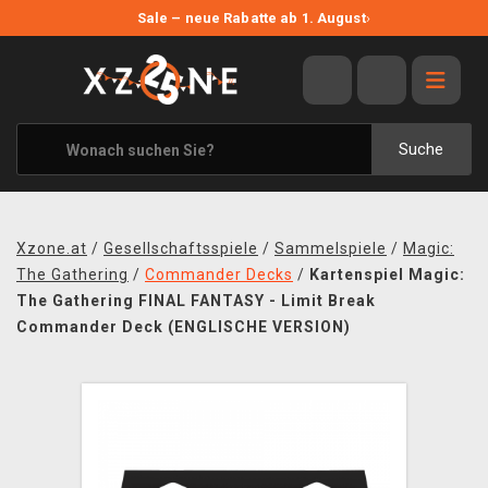
NEUE ANGEBOTE
Sale – neue Rabatte ab 1. August
›
ANGEBOTE
ALLE MARKEN
XZONE ORIGINALS
Suche
KLEIDUNG & ACCESSOIRES
MERCHANDISE
Xzone.at
/
Gesellschaftsspiele
/
Sammelspiele
/
Magic:
BÜCHER & COMICS
The Gathering
/
Commander Decks
/
Kartenspiel Magic:
The Gathering FINAL FANTASY - Limit Break
BRETT- UND KARTENSPIELE
Commander Deck (ENGLISCHE VERSION)
BLOG
KONTAKT
VERSAND