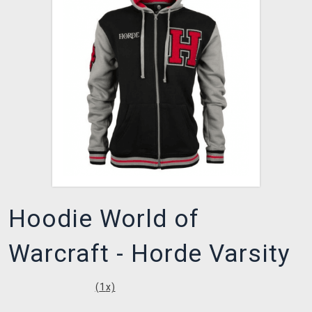
XZONE CLUB
Hoodie World of
Warcraft - Horde Varsity
(
1
x)