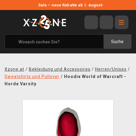
NEUE ANGEBOTE
Sale – neue Rabatte ab 1. August
›
ANGEBOTE
ALLE MARKEN
XZONE ORIGINALS
Suche
KLEIDUNG & ACCESSOIRES
MERCHANDISE
Xzone.at
/
Bekleidung und Accessoires
/
Herren/Unisex
/
BÜCHER & COMICS
Sweatshirts und Pullover
/
Hoodie World of Warcraft -
Horde Varsity
BRETT- UND KARTENSPIELE
BLOG
KONTAKT
VERSAND